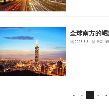
全球南方的崛
2025.3.8
最新消
...
«
«
1
»
»